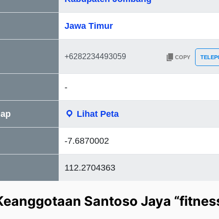
Jawa Timur
COPY
TELEP
-
Map
Lihat Peta
-7.6870002
112.2704363
Keanggotaan Santoso Jaya “fitness