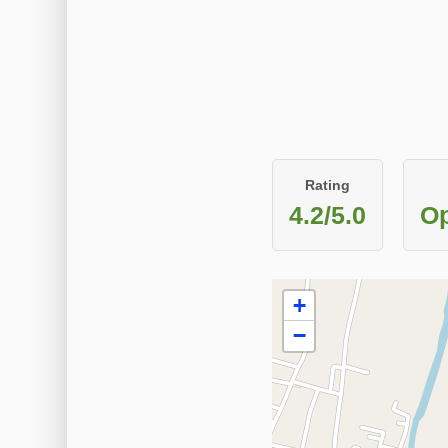
Rating
4.2/5.0
Op
+
−