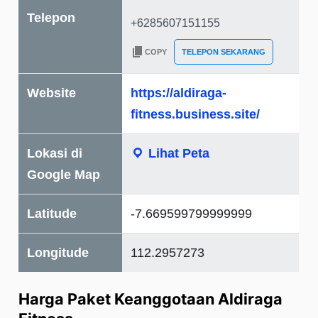
Telepon
COPY
TELEPON SEKARANG
Website
https://aldiraga-
fitness.business.site/
Lokasi di
Lihat Peta
Google Map
Latitude
-7.669599799999999
Longitude
112.2957273
Harga Paket Keanggotaan Aldiraga