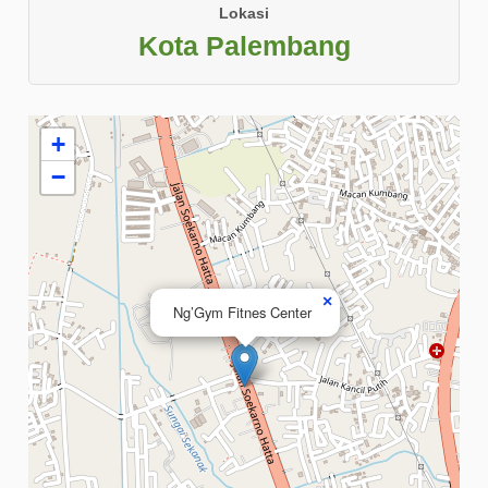
Lokasi
Kota Palembang
+
−
×
Ng’Gym Fitnes Center