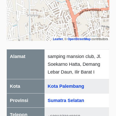
Leaflet
, ©
OpenStreetMap
contributors
Alamat
samping mansion club, Jl.
Soekarno Hatta, Demang
Lebar Daun, Ilir Barat I
Kota
Kota Palembang
Provinsi
Sumatra Selatan
Telepon