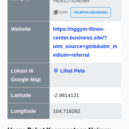
COPY
TELEPON SEKARANG
Website
https://nggym-fitnes-
center.business.site/?
utm_source=gmb&utm_m
edium=referral
Lokasi di
Lihat Peta
Google Map
Latitude
-2.9814121
Longitude
104.716262