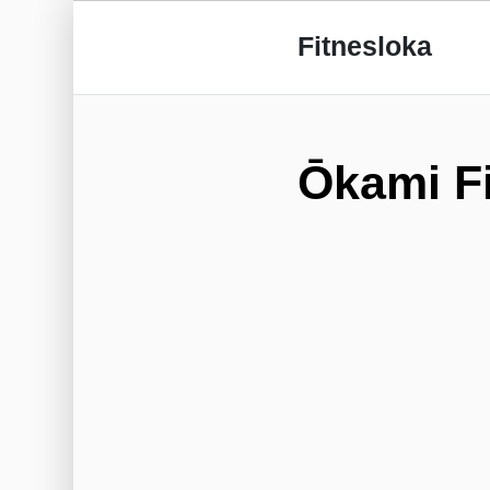
Fitnesloka
Ōkami F