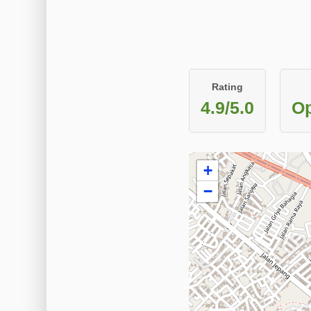
Rating
4.9/5.0
Op
+
−