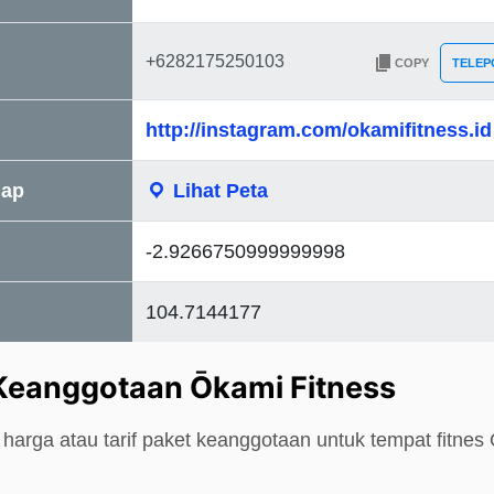
COPY
TELEP
http://instagram.com/okamifitness.id
Map
Lihat Peta
-2.9266750999999998
104.7144177
Keanggotaan Ōkami Fitness
harga atau tarif paket keanggotaan untuk tempat fitnes