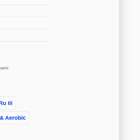
kami.
u Iii
& Aerobic