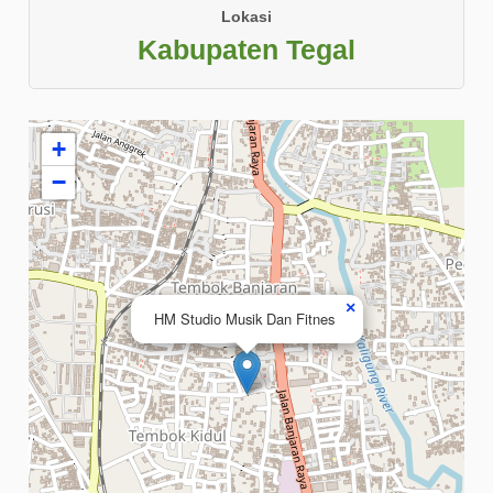
Lokasi
Kabupaten Tegal
+
−
×
HM Studio Musik Dan Fitnes