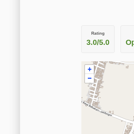
Rating
3.0/5.0
Op
+
−