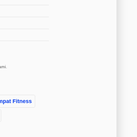
ami.
mpat Fitness