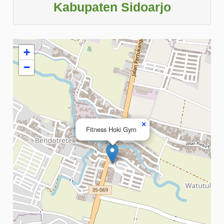
Kabupaten Sidoarjo
+
−
×
Fitness Hoki Gym