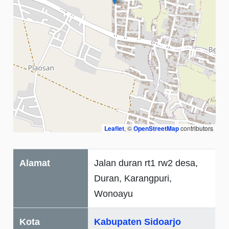
Leaflet
, ©
OpenStreetMap
contributors
Alamat
Jalan duran rt1 rw2 desa,
Duran, Karangpuri,
Wonoayu
Kota
Kabupaten Sidoarjo