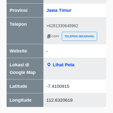
Provinsi
Jawa Timur
Telepon
COPY
TELEPON SEKARANG
Website
-
Lokasi di
Lihat Peta
Google Map
Latitude
-7.4100915
Longitude
112.6320619