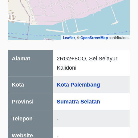
Leaflet
, ©
OpenStreetMap
contributors
Alamat
2RG2+8CQ, Sei Selayur,
Kalidoni
Kota
Kota Palembang
Provinsi
Sumatra Selatan
Telepon
-
Website
-