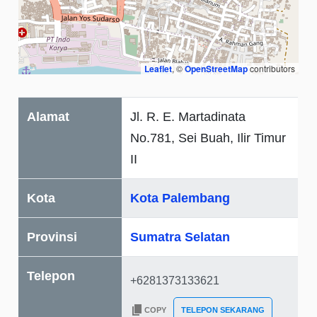
Leaflet
, ©
OpenStreetMap
contributors
Alamat
Jl. R. E. Martadinata
No.781, Sei Buah, Ilir Timur
II
Kota
Kota Palembang
Provinsi
Sumatra Selatan
Telepon
COPY
TELEPON SEKARANG