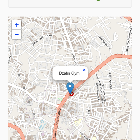
+
−
×
Dzafin Gym