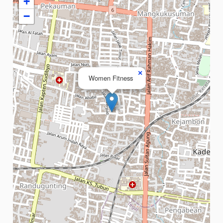
+
−
×
Women Fitness