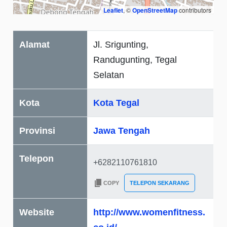
Leaflet
, ©
OpenStreetMap
contributors
Alamat
Jl. Srigunting,
Randugunting, Tegal
Selatan
Kota
Kota Tegal
Provinsi
Jawa Tengah
Telepon
COPY
TELEPON SEKARANG
Website
http://www.womenfitness.