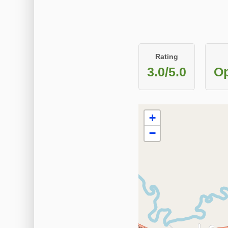
Rating
3.0/5.0
Op
+
−