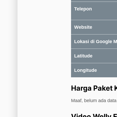
Telepon
Website
Lokasi di Google 
Latitude
Longitude
Harga Paket 
Maaf, belum ada data 
Video Welly F