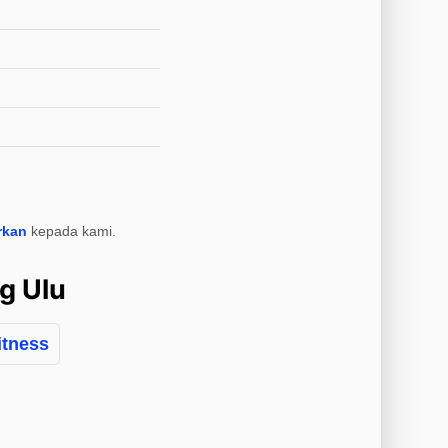
rkan
kepada kami.
g Ulu
itness