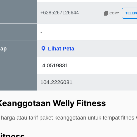
COPY
TELEP
-
Map
Lihat Peta
-4.0519831
104.2226081
Keanggotaan Welly Fitness
harga atau tarif paket keanggotaan untuk tempat fitnes 
itness