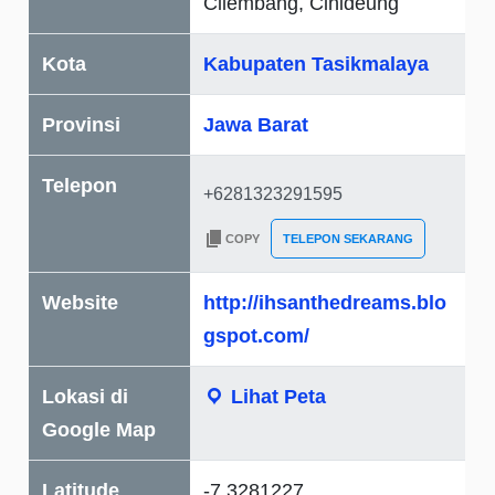
Cilembang, Cihideung
Kota
Kabupaten Tasikmalaya
Provinsi
Jawa Barat
Telepon
COPY
TELEPON SEKARANG
Website
http://ihsanthedreams.blo
gspot.com/
Lokasi di
Lihat Peta
Google Map
Latitude
-7.3281227