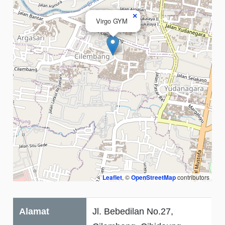
×
Virgo GYM
Leaflet
, ©
OpenStreetMap
contributors
Alamat
Jl. Bebedilan No.27,