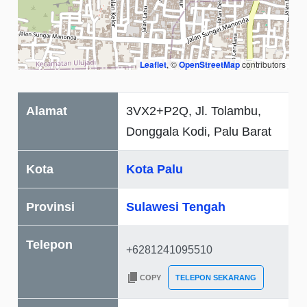
Leaflet
, ©
OpenStreetMap
contributors
Alamat
3VX2+P2Q, Jl. Tolambu,
Donggala Kodi, Palu Barat
Kota
Kota Palu
Provinsi
Sulawesi Tengah
Telepon
COPY
TELEPON SEKARANG