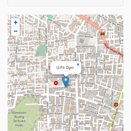
+
−
×
U-Fit Gym