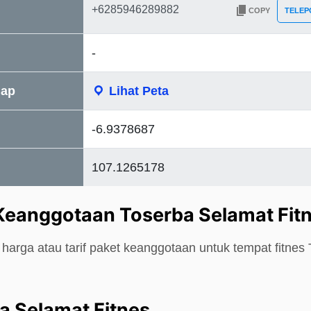
COPY
TELEP
-
Map
Lihat Peta
-6.9378687
107.1265178
Keanggotaan Toserba Selamat Fit
harga atau tarif paket keanggotaan untuk tempat fitnes
a Selamat Fitnes