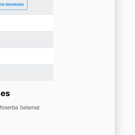
ON SEKARANG
nes
 Toserba Selamat