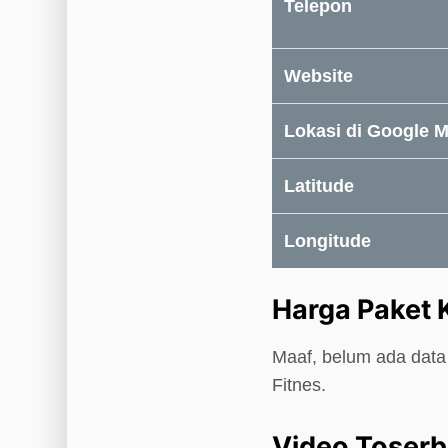
Telepon
Website
Lokasi di Google 
Latitude
Longitude
Harga Paket 
Maaf, belum ada data 
Fitnes.
Video Toserb