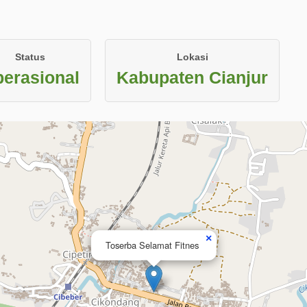
Status
Lokasi
erasional
Kabupaten Cianjur
×
Toserba Selamat Fitnes