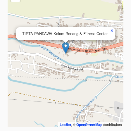
×
TIRTA PANDAWA Kolam Renang & Fitness Center
Leaflet
, ©
OpenStreetMap
contributors