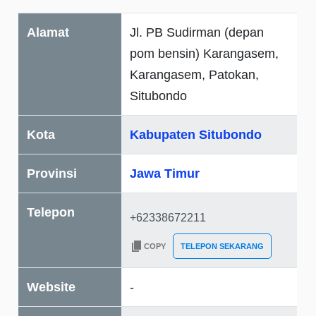
Alamat
Jl. PB Sudirman (depan
pom bensin) Karangasem,
Karangasem, Patokan,
Situbondo
Kota
Kabupaten Situbondo
Provinsi
Jawa Timur
Telepon
COPY
TELEPON SEKARANG
Website
-