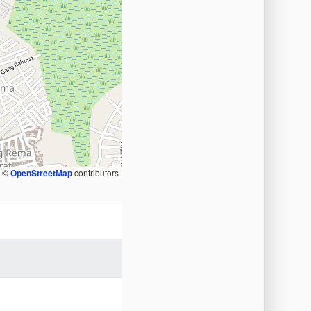
, ©
OpenStreetMap
contributors