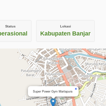
Status
Lokasi
erasional
Kabupaten Banjar
×
Super Power Gym Martapura