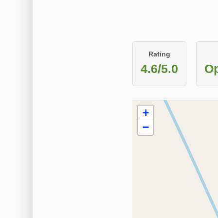
Rating
4.6/5.0
Op
+
−