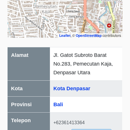
Leaflet
, ©
OpenStreetMap
contributors
Alamat
Jl. Gatot Subroto Barat
No.283, Pemecutan Kaja,
Denpasar Utara
Kota
Kota Denpasar
Provinsi
Bali
Telepon