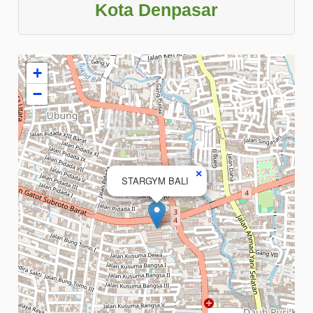
Kota Denpasar
+
−
×
STARGYM BALI