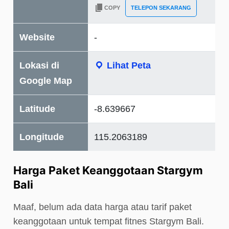
COPY
TELEPON SEKARANG
Website
-
Lokasi di
Lihat Peta
Google Map
Latitude
-8.639667
Longitude
115.2063189
Harga Paket Keanggotaan Stargym
Bali
Maaf, belum ada data harga atau tarif paket
keanggotaan untuk tempat fitnes Stargym Bali.