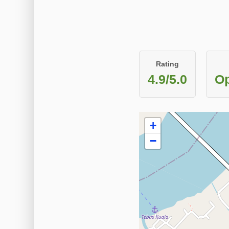
Rating
4.9/5.0
Op
+
−