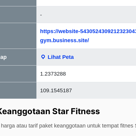
-
https://website-543052430921232304
gym.business.site/
Map
Lihat Peta
1.2373288
109.1545187
Keanggotaan Star Fitness
harga atau tarif paket keanggotaan untuk tempat fitnes S