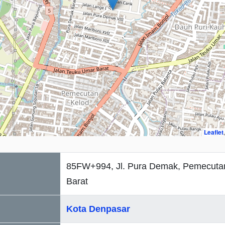
Leaflet
85FW+994, Jl. Pura Demak, Pemecuta
Barat
Kota Denpasar