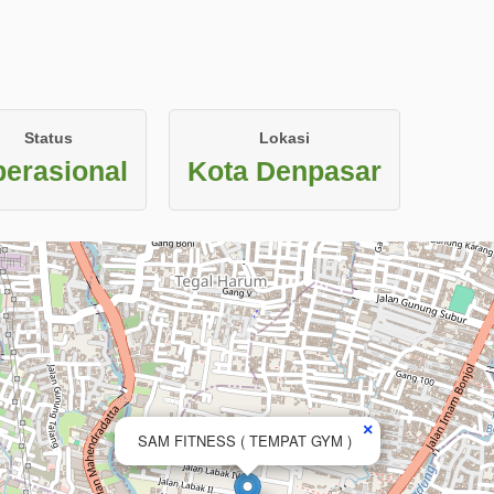
Status
Lokasi
erasional
Kota Denpasar
×
SAM FITNESS ( TEMPAT GYM )