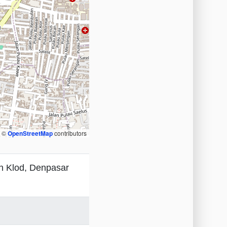
, ©
OpenStreetMap
contributors
n Klod, Denpasar