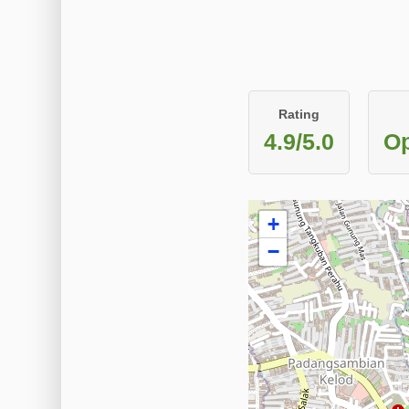
Rating
4.9/5.0
Op
+
−