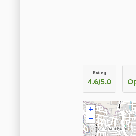
Rating
4.6/5.0
Op
+
−