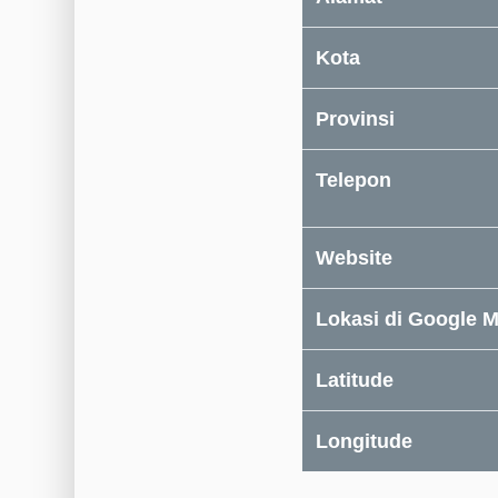
Kota
Provinsi
Telepon
Website
Lokasi di Google 
Latitude
Longitude