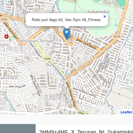
×
Ruko puri dago b2, Van Gym 08_Fitness
Leaflet
3MM9+4MF, Jl. Terusan Jkt, Sukamiski