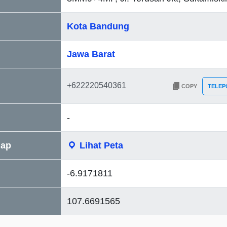
Kota Bandung
Jawa Barat
COPY
TELEP
-
Map
Lihat Peta
-6.9171811
107.6691565