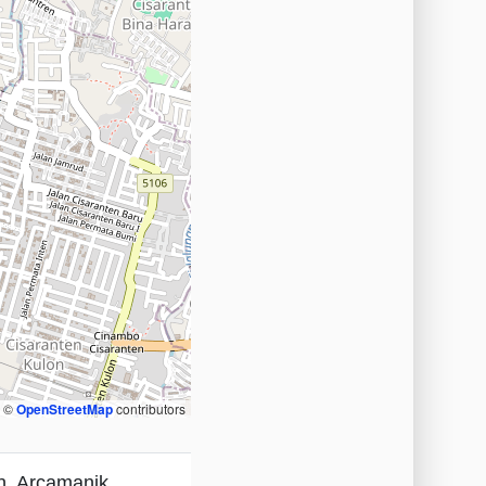
, ©
OpenStreetMap
contributors
n, Arcamanik