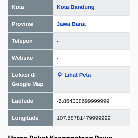
Kota
Kota Bandung
Provinsi
Jawa Barat
Telepon
-
Website
-
Lokasi di
Lihat Peta
Google Map
Latitude
-6.864008699999999
Longitude
107.58781479999999
Harga Paket Keanggotaan Rewa