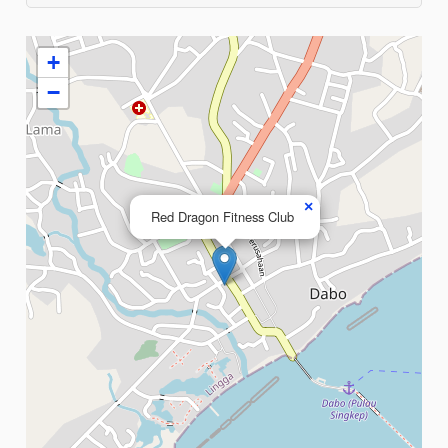
+
−
×
Red Dragon Fitness Club