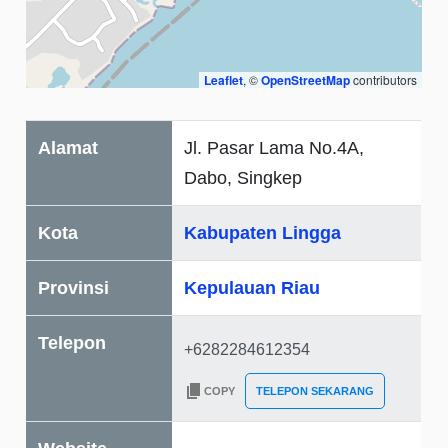
Leaflet
, ©
OpenStreetMap
contributors
Alamat
Jl. Pasar Lama No.4A,
Dabo, Singkep
Kota
Kabupaten Lingga
Provinsi
Kepulauan Riau
Telepon
COPY
TELEPON SEKARANG