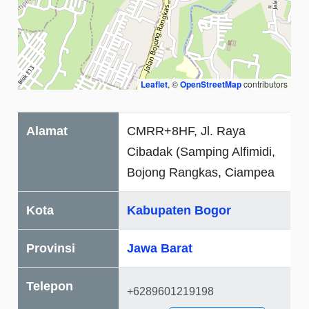
Leaflet
, ©
OpenStreetMap
contributors
Alamat
CMRR+8HF, Jl. Raya
Cibadak (Samping Alfimidi,
Bojong Rangkas, Ciampea
Kota
Kabupaten Bogor
Provinsi
Jawa Barat
Telepon