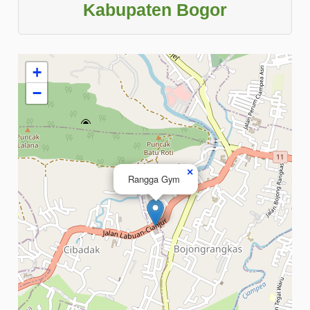
Kabupaten Bogor
+
−
×
Rangga Gym