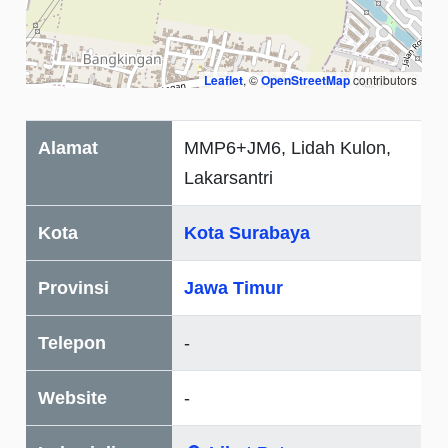
Leaflet
, ©
OpenStreetMap
contributors
Alamat
MMP6+JM6, Lidah Kulon,
Lakarsantri
Kota
Kota Surabaya
Provinsi
Jawa Timur
Telepon
-
Website
-