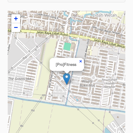
+
−
×
[Pro]Fitness