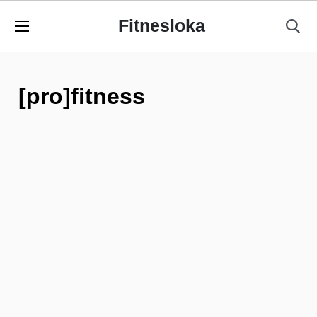
Fitnesloka
[pro]fitness