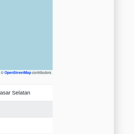
, ©
OpenStreetMap
contributors
asar Selatan