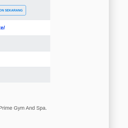
ON SEKARANG
e/
s Prime Gym And Spa.