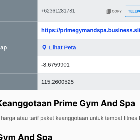
COPY
TELEP
https://primegymandspa.business.sit
Map
Lihat Peta
-8.6759901
115.2600525
 Keanggotaan Prime Gym And Spa
 harga atau tarif paket keanggotaan untuk tempat fitne
 Gym And Spa