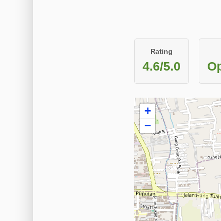
Rating
4.6/5.0
Op
+
−