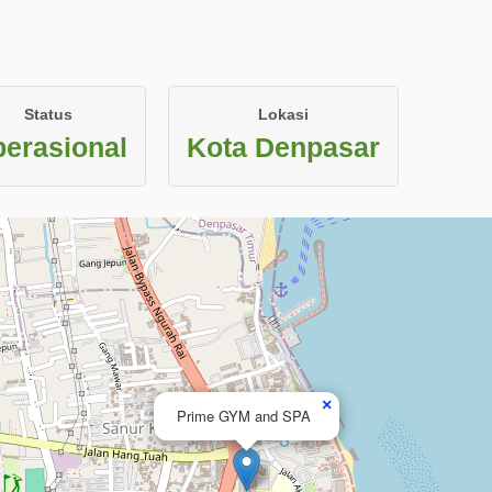
Status
Lokasi
erasional
Kota Denpasar
×
Prime GYM and SPA