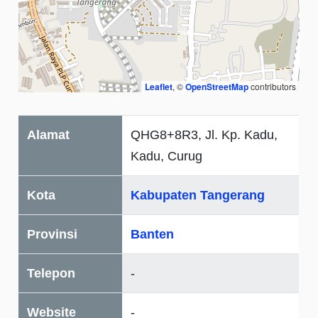
Leaflet
, ©
OpenStreetMap
contributors
Alamat
QHG8+8R3, Jl. Kp. Kadu,
Kadu, Curug
Kota
Kabupaten Tangerang
Provinsi
Banten
Telepon
-
Website
-