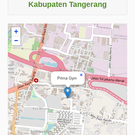
Kabupaten Tangerang
+
−
×
Prima Gym