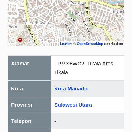
Leaflet
, ©
OpenStreetMap
contributors
Alamat
FRMX+WC2, Tikala Ares,
Tikala
Kota
Kota Manado
Provinsi
Sulawesi Utara
Telepon
-