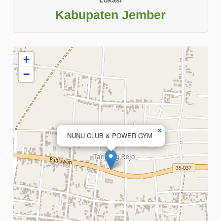
Kabupaten Jember
+
−
×
NUNU CLUB & POWER GYM