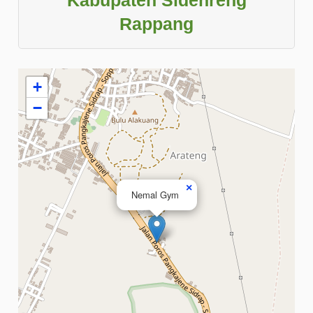
Rappang
+
−
×
Nemal Gym