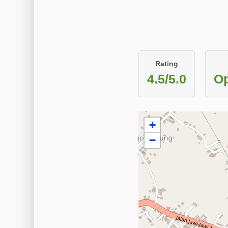
Rating
4.5/5.0
Op
+
−