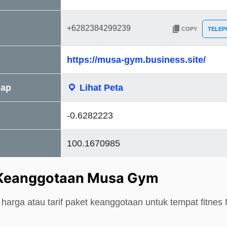
COPY
TELEP
https://musa-gym.business.site/
Map
Lihat Peta
-0.6282223
100.1670985
 Keanggotaan Musa Gym
harga atau tarif paket keanggotaan untuk tempat fitne