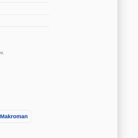
i.
r Makroman