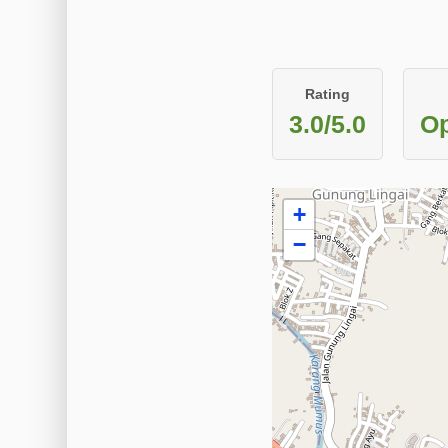
Rating
3.0/5.0
Op
+
−