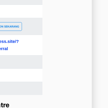
ON SEKARANG
ess.site/?
rral
tre