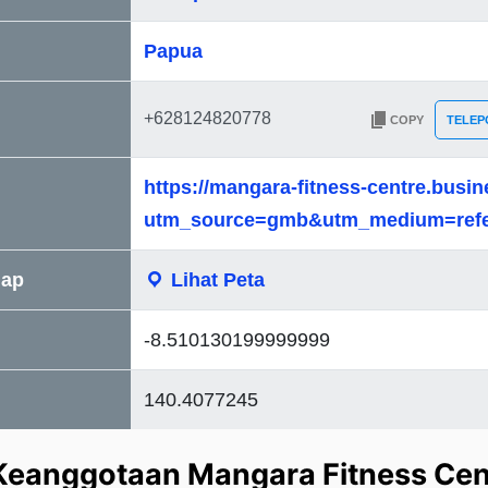
Papua
COPY
TELEP
https://mangara-fitness-centre.busin
utm_source=gmb&utm_medium=refe
Map
Lihat Peta
-8.510130199999999
140.4077245
Keanggotaan Mangara Fitness Cen