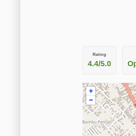
Rating
4.4/5.0
Op
+
−