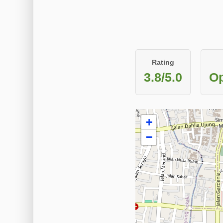
Rating
3.8/5.0
Op
+
−