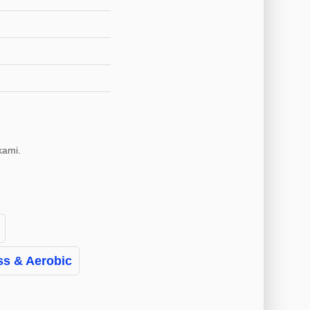
kami.
ss & Aerobic