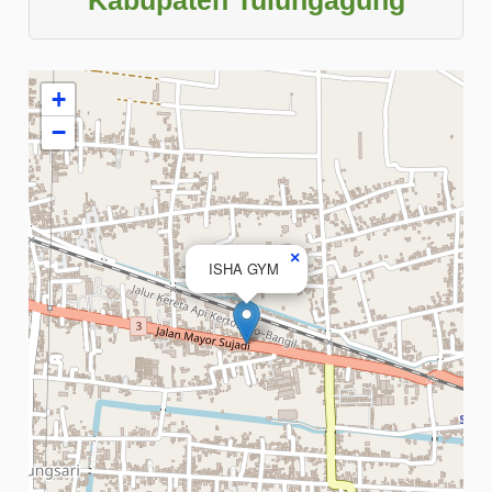
+
−
×
ISHA GYM