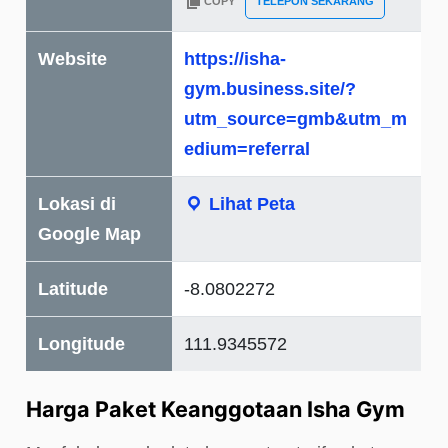
COPY
TELEPON SEKARANG
Website
https://isha-
gym.business.site/?
utm_source=gmb&utm_m
edium=referral
Lokasi di
Lihat Peta
Google Map
Latitude
-8.0802272
Longitude
111.9345572
Harga Paket Keanggotaan Isha Gym