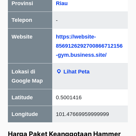
Provinsi
Riau
Telepon
-
Website
https://website-
8569126292700866712156
-gym.business.site/
Lokasi di
Lihat Peta
Google Map
Latitude
0.5001416
Longitude
101.47669959999999
Harga Paket Keanggotaan Hammer