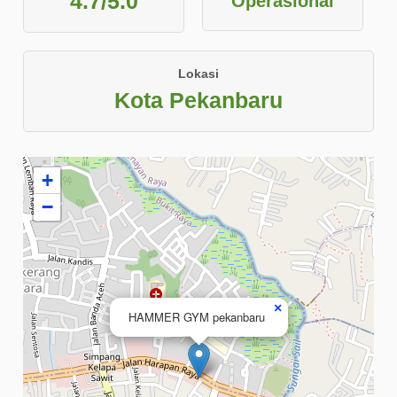
4.7/5.0
Operasional
Lokasi
Kota Pekanbaru
+
−
×
HAMMER GYM pekanbaru