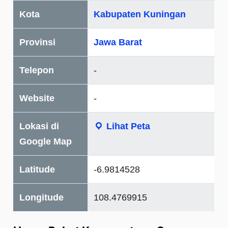
Kota
Kabupaten Kuningan
Provinsi
Jawa Barat
Telepon
-
Website
-
Lokasi di
Lihat Peta
Google Map
Latitude
-6.9814528
Longitude
108.4769915