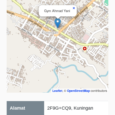
×
Gym Ahmad Yani
Leaflet
, ©
OpenStreetMap
contributors
Alamat
2F9G+CQ9, Kuningan