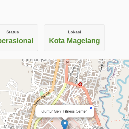
Status
Lokasi
erasional
Kota Magelang
×
Guntur Geni Fitness Center