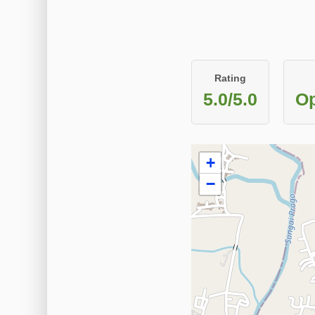
Rating
5.0/5.0
Op
+
−