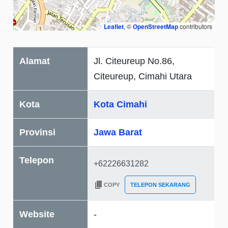
Leaflet
, ©
OpenStreetMap
contributors
Alamat
Jl. Citeureup No.86,
Citeureup, Cimahi Utara
Kota
Kota Cimahi
Provinsi
Jawa Barat
Telepon
COPY
TELEPON SEKARANG
Website
-