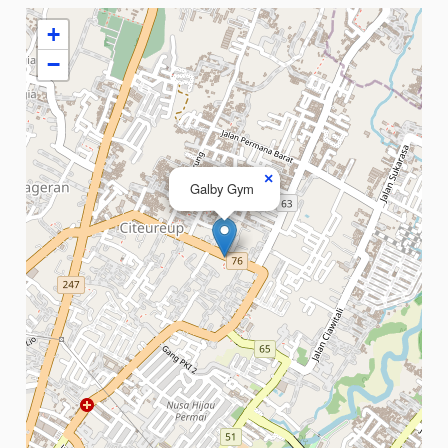
+
−
×
Galby Gym