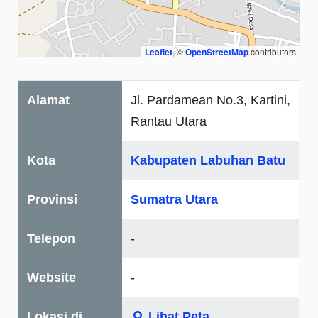
Leaflet
, ©
OpenStreetMap
contributors
Alamat
Jl. Pardamean No.3, Kartini,
Rantau Utara
Kota
Kabupaten Labuhan Batu
Provinsi
Sumatra Utara
Telepon
-
Website
-
Lokasi di
Lihat Peta