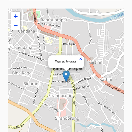
+
−
×
Focus fitness