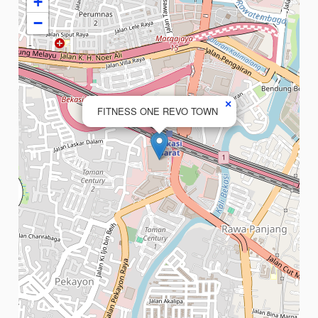
+
−
×
FITNESS ONE REVO TOWN