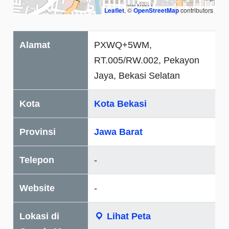
Leaflet
, ©
OpenStreetMap
contributors
Alamat
PXWQ+5WM,
RT.005/RW.002, Pekayon
Jaya, Bekasi Selatan
Kota
Kota Bekasi
Provinsi
Jawa Barat
Telepon
-
Website
-
Lokasi di
Lihat Peta