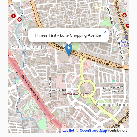
×
Fitness First - Lotte Shopping Avenue
Leaflet
, ©
OpenStreetMap
contributors