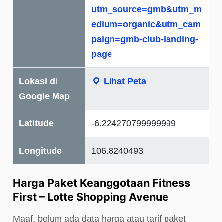
utm_source=gmb&utm_m
edium=organic&utm_cam
paign=gmb-club-landing-
page
Lokasi di
Lihat Peta
Google Map
Latitude
-6.224270799999999
Longitude
106.8240493
Harga Paket Keanggotaan Fitness
First – Lotte Shopping Avenue
Maaf, belum ada data harga atau tarif paket