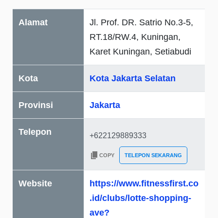
Alamat
Jl. Prof. DR. Satrio No.3-5,
RT.18/RW.4, Kuningan,
Karet Kuningan, Setiabudi
Kota
Kota Jakarta Selatan
Provinsi
Jakarta
Telepon
COPY
TELEPON SEKARANG
Website
https://www.fitnessfirst.co
.id/clubs/lotte-shopping-
ave?