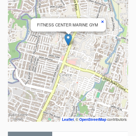
×
FITNESS CENTER MARINE GYM
Leaflet
, ©
OpenStreetMap
contributors