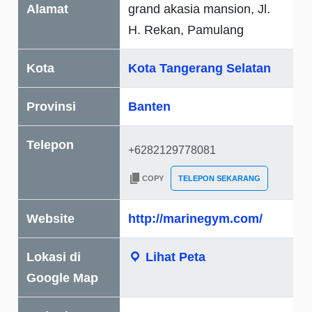
Alamat
grand akasia mansion, Jl.
H. Rekan, Pamulang
Kota
Kota Tangerang Selatan
Provinsi
Banten
Telepon
COPY
TELEPON SEKARANG
Website
http://marinegym.com/
Lokasi di
Lihat Peta
Google Map