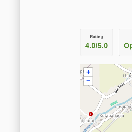
Rating
4.0/5.0
Op
+
−