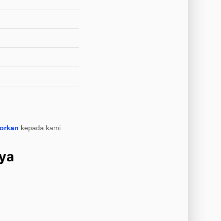
porkan
kepada kami.
aya