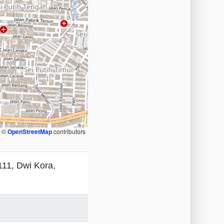
, ©
OpenStreetMap
contributors
111, Dwi Kora,