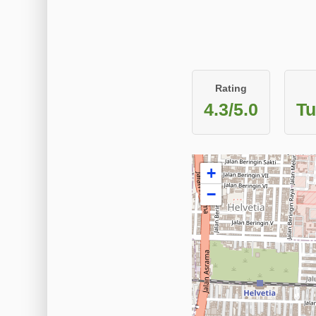
Rating
4.3/5.0
Tu
+
−