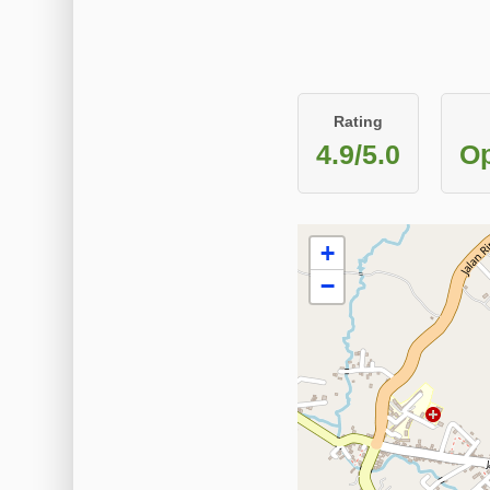
Rating
4.9/5.0
Op
+
−