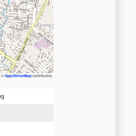
, ©
OpenStreetMap
contributors
ng