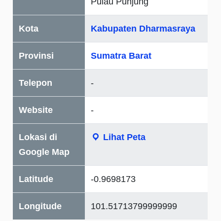
Pulau Punjung
Kota
Kabupaten Dharmasraya
Provinsi
Sumatra Barat
Telepon
-
Website
-
Lokasi di
Lihat Peta
Google Map
Latitude
-0.9698173
Longitude
101.51713799999999