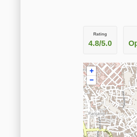
Rating
4.8/5.0
Op
+
−