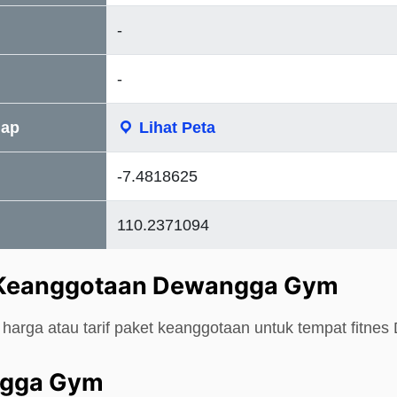
-
-
Map
Lihat Peta
-7.4818625
110.2371094
 Keanggotaan Dewangga Gym
 harga atau tarif paket keanggotaan untuk tempat fitn
ngga Gym