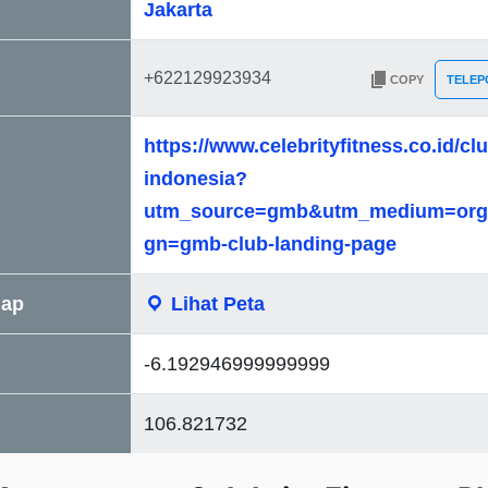
Jakarta
COPY
TELEP
https://www.celebrityfitness.co.id/cl
indonesia?
utm_source=gmb&utm_medium=org
gn=gmb-club-landing-page
Map
Lihat Peta
-6.192946999999999
106.821732