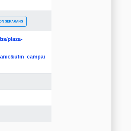
ON SEKARANG
ubs/plaza-
anic&utm_campai