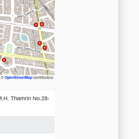
, ©
OpenStreetMap
contributors
 M.H. Thamrin No.28-