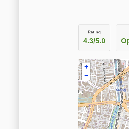
Rating
4.3/5.0
Op
+
−