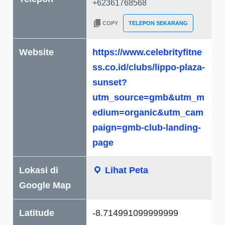
COPY
TELEPON SEKARANG
Website
https://www.celebrityfitne
ss.co.id/clubs/lippo-plaza-
sunset?
utm_source=gmb&utm_m
edium=organic&utm_cam
paign=gmb-club-landing-
page
Lokasi di
Lihat Peta
Google Map
Latitude
-8.714991099999999