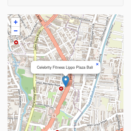
+
−
×
Celebrity Fitness Lippo Plaza Bali